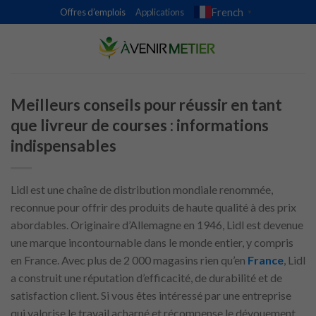
Skip
French
Offres d’emplois
Applications
▼
to
content
Meilleurs conseils pour réussir en tant
que livreur de courses : informations
indispensables
Lidl est une chaîne de distribution mondiale renommée,
reconnue pour offrir des produits de haute qualité à des prix
abordables. Originaire d’Allemagne en 1946, Lidl est devenue
une marque incontournable dans le monde entier, y compris
en France. Avec plus de 2 000 magasins rien qu’en
France
, Lidl
a construit une réputation d’efficacité, de durabilité et de
satisfaction client. Si vous êtes intéressé par une entreprise
qui valorise le travail acharné et récompense le dévouement,