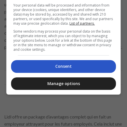
un atout mais n’est pas obligatoire. Le candidat idéal devrait
Your personal data will be processed and information from
your device (cookies, unique identifiers, and other device
posséder de solides compétences organisationnelles, une
data) may be stored by, accessed by and shared with 210
attention aux détails et la capacité de travailler de manière
partners, or used specifically by this site. We and our partners
may use precise geolocation data.
List of partners.
autonome. L’endurance physique est également importante,
Some vendors may process your personal data on the basis
car le travail implique de soulever et de transporter des
of legitimate interest, which you can object to by managing
courses. Avant tout, Lidl valorise la fiabilité, une attitude
your options below. Look for a link at the bottom of this page
or in the site menu to manage or withdraw consent in privacy
positive et un engagement à offrir un
excellent
service client.
and cookie settings.
Consent
Annonce
Manage options
Lidl offre un package d’avantages complet qui en fait un
employeur attrayant pour les futurs employés. Cela inclut une