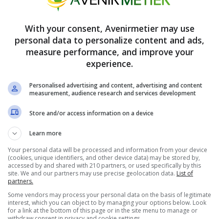
on postule à un emploi de caissier dans un supermarché ?
lientèle : comment réussir le processus de candidature
With your consent, Avenirmetier may use
personal data to personalize content and ads,
ement
nécessaire
, car le travail implique de rester debout pendant
measure performance, and improve your
 et de travailler dans un environnement rapide. Être capable de jon
experience.
s du travail est crucial. La familiarité avec les règlements sanitaire
alement importante. Assurer la propreté et respecter les normes de
Personalised advertising and content, advertising and content
measurement, audience research and services development
a qualité des produits de boulangerie. Montrer ces compétences et 
ous démarquer en tant que candidat fort pour le poste d’assistant 
Store and/or access information on a device
ure
Learn more
tant de boulangerie chez Aldi implique plusieurs étapes, et compr
Your personal data will be processed and information from your device
(cookies, unique identifiers, and other device data) may be stored by,
ent. Commencez par visiter le site Web des carrières d’Aldi, où vo
accessed by and shared with 210 partners, or used specifically by this
site. We and our partners may use precise geolocation data.
List of
tions de candidature. Assurez-vous que votre CV met en avant une 
partners.
t sur vos connaissances en boulangerie, vos compétences en service
Some vendors may process your personal data on the basis of legitimate
re. Adaptez votre CV pour souligner comment votre parcours corre
interest, which you can object to by managing your options below. Look
for a link at the bottom of this page or in the site menu to manage or
t de boulangerie chez Aldi.
withdraw consent in privacy and cookie settings.