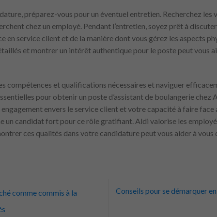
dature, préparez-vous pour un éventuel entretien. Recherchez les v
rchent chez un employé. Pendant l’entretien, soyez prêt à discute
e en service client et de la manière dont vous gérez les aspects ph
taillés et montrer un intérêt authentique pour le poste peut vous ai
es compétences et qualifications nécessaires et naviguer efficace
ssentielles pour obtenir un poste d’assistant de boulangerie chez 
 engagement envers le service client et votre capacité à faire face 
n candidat fort pour ce rôle gratifiant. Aldi valorise les employé
 montrer ces qualités dans votre candidature peut vous aider à vous
Conseils pour se démarquer en 
uché comme commis à la
és