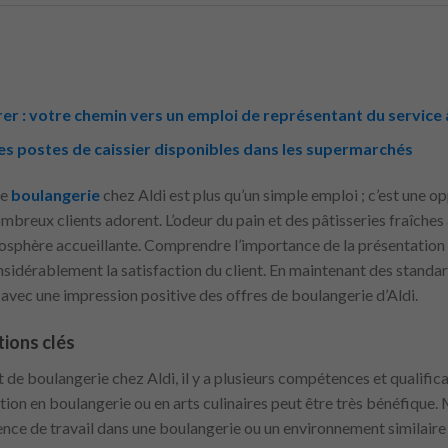
rer : votre chemin vers un emploi de représentant du service à
 les postes de caissier disponibles dans les supermarchés
de
boulangerie
chez Aldi est plus qu’un simple emploi ; c’est une o
breux clients adorent. L’odeur du pain et des pâtisseries fraîches a
osphère accueillante. Comprendre l’importance de la présentation et
nsidérablement la satisfaction du client. En maintenant des standa
 avec une impression positive des offres de boulangerie d’Aldi.
ions clés
nt de boulangerie chez Aldi, il y a plusieurs compétences et qualifi
on en boulangerie ou en arts culinaires peut être très bénéfique.
ence de travail dans une boulangerie ou un environnement similair