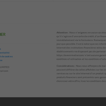
Attention :
Nous n'exigeons en aucun cas des 
qu'il s'agisse d'une carte de crédit, d'un fina
immédiatement via le formulaire. Remarques :
jour que possible. Il est à noter que ces info
Internet des institutions financières et/ou de
s
établissements ne disposant pas de partenaria
entialité
https://avenirmetier.com/ n'ont aucune garanti
t de cookies
conditions d'utilisation et les conditions d'ac
ise
Considérations :
Nous nous efforçons de main
LIMITED
peuvent différer de celles affichées sur les s
ail.com
services ou sur le site Internet d'un produit s
produits financiers sont présentés sans garant
choisissez votre offre, lisez les conditions des