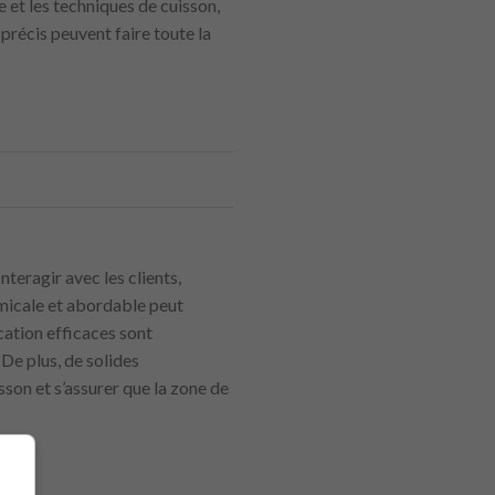
e et les techniques de cuisson,
précis peuvent faire toute la
nteragir avec les clients,
amicale et abordable peut
cation efficaces sont
De plus, de solides
son et s’assurer que la zone de