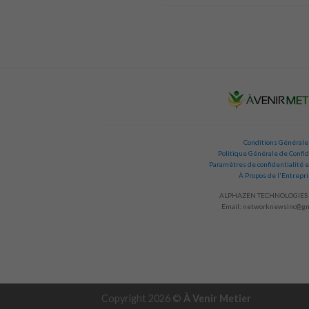
Conditions Générale
Politique Générale de Confid
Paramètres de confidentialité e
À Propos de l'Entrepr
ALPHAZEN TECHNOLOGIES 
Email:
networknewsinc@gm
Copyright 2026 ©
À Venir Metier