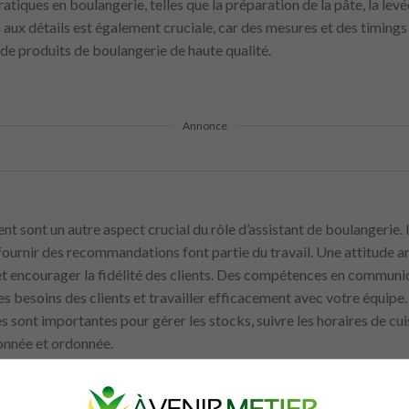
atiques en boulangerie, telles que la préparation de la pâte, la levé
 aux détails est également cruciale, car des mesures et des timings 
de produits de boulangerie de haute qualité.
Annonce
t sont un autre aspect crucial du rôle d’assistant de boulangerie. I
fournir des recommandations font partie du travail. Une attitude 
 et encourager la fidélité des clients. Des compétences en communi
s besoins des clients et travailler efficacement avec votre équipe. 
sont importantes pour gérer les stocks, suivre les horaires de cuis
onnée et ordonnée.