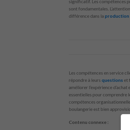
significatif. Les compétences pr
sont fondamentales. L’attention
différence dans la
production
Les compétences en service clien
répondre à leurs
questions
et 
améliorer l’expérience d’achat
essentielles pour comprendre le
compétences organisationnelles 
boulangerie est bien approvisi
Contenu connexe :