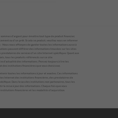
sommes d'argent pour émettre tout type de produit financier,
ncement ou d'un prêt. Si cela se produit, veuillez nous en informer
 Nous nous efforçons de garder toutes les informations aussi à
rmations peuvent différer des informations trouvées sur les sites
s prestataires de services d'un site Internet spécifique. Quant aux
ts, tous les produits référencés sur ce site
e d'actualité des informations. Pensez toujours à lire les
hat des institutions financières que vous choisissez.
tenir toutes les informations à jour et exactes. Ces informations
ites Internet des institutions financières, des prestataires de
pécifique. Dans le cas des institutions non partenaires, tous les
ir la mise à jour des informations. Chaque fois que vous
 institutions financières et les modalités d'acquisition.