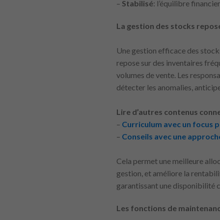
–
Stabilisé
: l’équilibre financi
La gestion des stocks repose
Une gestion efficace des stocks 
repose sur des inventaires fréq
volumes de vente. Les responsab
détecter les anomalies, anticip
Lire d’autres contenus conne
–
Curriculum avec un focus pr
–
Conseils avec une approche
Cela permet une meilleure alloc
gestion, et améliore la rentabil
garantissant une disponibilité 
Les fonctions de maintenance