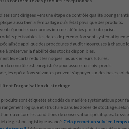
tit la conformité des produits réceptionnés
dises sont dirigées vers une étape de contrôle qualité pour garantir 
pplique aussi bien à l’emballage qu’à l’état physique des produits.
ivent répondre aux normes internes définies par l’entreprise.
 produits périssables, les dates de péremption sont systématiqueme
spécialisée applique des procédures d’audit rigoureuses à chaque lo
ue à préserver la fiabilité des stocks disponibles.
ent les écarts réduit les risques liés aux erreurs futures.
pe du contrôle est enregistrée pour assurer un suivi précis.
ode, les opérations suivantes peuvent s’appuyer sur des bases solid
ilitent l’organisation du stockage
s produits sont étiquetés et codés de manière systématique pour faci
un rangement logique et structuré dans les zones de stockage, selo
ation, ou encore les conditions de conservation spécifiques. Le syst
iel de gestion logistique avancé.
Cela permet un suivi en temps r
es de travail
. L’étiquetage correct et précis réduit considérablem