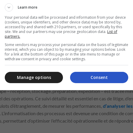
Learn more
 dépend du volume de commandes, de leur urgence et de leur destin
Your personal data will be processed and information from your device
e collaboration avec des prestataires de transport pour planifier les
(cookies, unique identifiers, and other device data) may be stored by,
ia des systèmes de géolocalisation avancés. Les délais sont souvent c
accessed by and shared with 210 partners, or used specifically by this
site. We and our partners may use precise geolocation data.
List of
le pour éviter tout retard. Un suivi précis et en temps réel de chaq
partners.
ents et de garantir un service fiable et transparent, élément centra
Some vendors may process your personal data on the basis of legitimate
fectués en fonction des variations imprévues, assurant ainsi une fl
interest, which you can object to by managing your options below. Look
for a link at the bottom of this page or in the site menu to manage or
withdraw consent in privacy and cookie settings.
 la traçabilité de chaque opération
Manage options
Consent
dises dans un grossiste sont enregistrés dans un système inform
e – réception, stockage, préparation, expédition – est tracée mi
 des opérations. Ce suivi détaillé est essentiel en cas de litige, d’e
oulots d’étranglement, de mesurer les performances,
d’analyser les 
. L’informatisation des processus est devenue une condition de co
, permettant d’optimiser l’efficacité opérationnelle et de répond