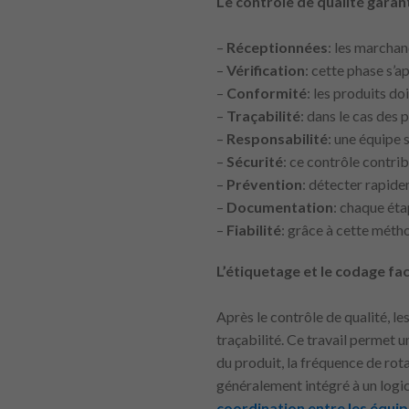
Le contrôle de qualité garan
–
Réceptionnées
: les marchan
–
Vérification
: cette phase s’a
–
Conformité
: les produits do
–
Traçabilité
: dans le cas des
–
Responsabilité
: une équipe 
–
Sécurité
: ce contrôle contrib
–
Prévention
: détecter rapidem
–
Documentation
: chaque éta
–
Fiabilité
: grâce à cette méth
L’étiquetage et le codage fac
Après le contrôle de qualité, le
traçabilité. Ce travail permet 
du produit, la fréquence de rot
généralement intégré à un logic
coordination entre les équip