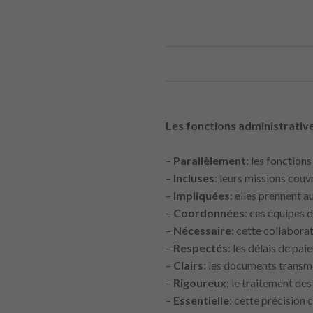
Les fonctions administrativ
–
Parallèlement
: les fonction
–
Incluses
: leurs missions couv
–
Impliquées
: elles prennent a
–
Coordonnées
: ces équipes 
–
Nécessaire
: cette collabora
–
Respectés
: les délais de pa
–
Clairs
: les documents transmi
–
Rigoureux
; le traitement des
–
Essentielle
: cette précision 