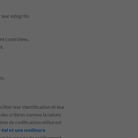
leur intégrité.
nt contrôlées.
t.
es.
liter leur identification et leur
n des critères comme la nature
ème de codification utilisé est
éel et une meilleure
ent les erreurs de prélèvement