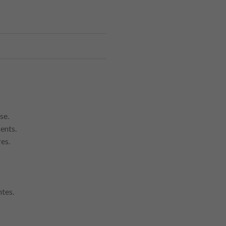
se.
ents.
res.
ntes.