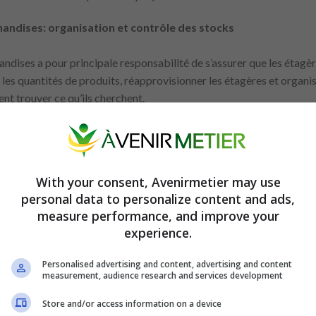
ndises: organisation et contrôle des stocks
ndises a pour principale responsabilité de s’assurer que les étagè
r les quantités de produits, réapprovisionner les étagères et organis
ent trouver ce qu’ils cherchent.
xes :
 en Supermarché : Comment maintenir précision et organisat
table : développez votre carrière, découvrez les fonctions e
With your consent, Avenirmetier may use
personal data to personalize content and ads,
st également responsable de la surveillance des dates de péremptio
measure performance, and improve your
et des médicaments. Pour ce poste, il est important que le professio
experience.
agile et dispose d’une bonne endurance physique. Aucune formation 
réalable puisse constituer un atout.
Personalised advertising and content, advertising and content
measurement, audience research and services development
 client
Store and/or access information on a device