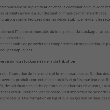
t responsable de la planification et de la coordination du flux de m
les produits arrivent à leur destination finale de manière efficace.
s livraisons sont effectuées dans les délais établis, en évitant les r
alement l’équipe responsable du transport et du stockage, s’assuran
et sans erreur.
l est nécessaire de posséder des compétences en organisation, en pl
équipes impliquées.
rvision du stockage et de la distribution
ise l’opération de l’inventaire et le processus de distribution des 
é, avec les produits correctement stockés et prêts pour leur distri
ôt, des vérificateurs et des opérateurs de chariots élévateurs, s’ass
t sans erreur. Pour occuper ce poste, il est important de posséde
des processus. Une formation en logistique, en gestion ou dans des