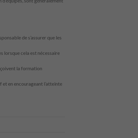
on d’équipes, sont généralement
esponsable de s’assurer que les
ies lorsque cela est nécessaire
eçoivent la formation
f et en encourageant l’atteinte