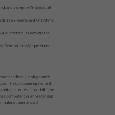
archandises entre l’entrepôt et
etards et en maintenant un rythme
t que toutes les activités se
anification stratégique et une
marchandises. Il doit garantir
bution. Il coordonne également
urant que toutes les activités se
r des compétences en leadership,
 domaines connexes est