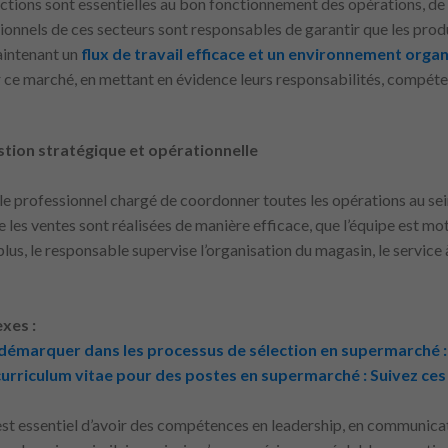
tions sont essentielles au bon fonctionnement des opérations, de l’a
ionnels de ces secteurs sont responsables de garantir que les prod
aintenant un
flux de travail efficace et un environnement organ
ur ce marché, en mettant en évidence leurs responsabilités, compét
tion stratégique et opérationnelle
le professionnel chargé de coordonner toutes les opérations au se
e les ventes sont réalisées de manière efficace, que l’équipe est mot
us, le responsable supervise l’organisation du magasin, le service à 
xes :
marquer dans les processus de sélection en supermarché : 
rriculum vitae pour des postes en supermarché : Suivez ces 
 est essentiel d’avoir des compétences en leadership, en communica