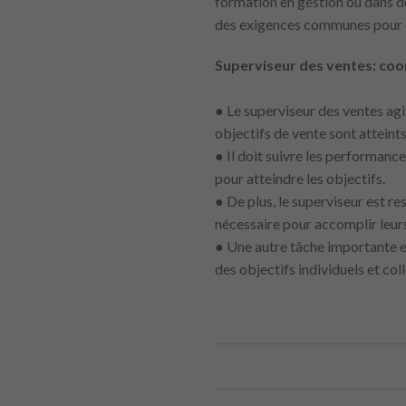
formation en gestion ou dans de
des exigences communes pour 
Superviseur des ventes: coo
● Le superviseur des ventes agit
objectifs de vente sont atteints
● Il doit suivre les performances
pour atteindre les objectifs.
● De plus, le superviseur est r
nécessaire pour accomplir leur
● Une autre tâche importante es
des objectifs individuels et coll