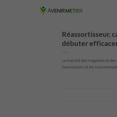
Skip
to
content
Réassortisseur, c
débuter efficac
Le marché des magasins et des 
fournisseurs et les consommate