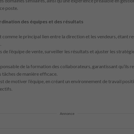
s domaines similaires, ainsi qu’une expérience préalable en gesti
ce poste.
rdination des équipes et des résultats
 comme le principal lien entre la direction et les vendeurs, étant r
.
 de l’équipe de vente, surveiller les résultats et ajuster les stratég
esponsable de la formation des collaborateurs, garantissant qu’ils r
s tâches de manière efficace.
t de motiver l’équipe, en créant un environnement de travail positi
ectifs.
Annonce