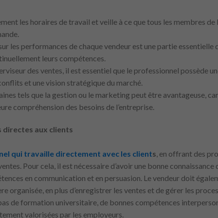
ment les horaires de travail et veille à ce que tous les membres de
mande.
 sur les performances de chaque vendeur est une partie essentielle 
tinuellement leurs compétences.
erviseur des ventes, il est essentiel que le professionnel possède
onflits et une vision stratégique du marché.
es tels que la gestion ou le marketing peut être avantageuse, car 
leure compréhension des besoins de l’entreprise.
 directes aux clients
el qui travaille directement avec les client
s
, en offrant des pr
ventes. Pour cela, il est nécessaire d’avoir une bonne connaissance
étences en communication et en persuasion. Le vendeur doit égalem
e organisée, en plus d’enregistrer les ventes et de gérer les proce
pas de formation universitaire, de bonnes compétences interperson
utement valorisées par les employeurs.