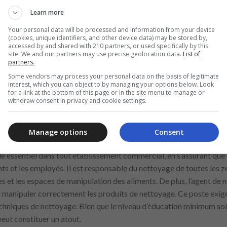
 l’enregistrement des achats effectués par les clients et de garanti
Learn more
Your personal data will be processed and information from your device
e manière précise et efficace, en s’assurant que tous les articles s
(cookies, unique identifiers, and other device data) may be stored by,
accessed by and shared with 210 partners, or used specifically by this
site. We and our partners may use precise geolocation data.
List of
sentielle pour éviter les erreurs de monnaie et garantir que toutes l
partners.
Some vendors may process your personal data on the basis of legitimate
ter une attitude amicale et attentive, favorisant ainsi une expérience
interest, which you can object to by managing your options below. Look
for a link at the bottom of this page or in the site menu to manage or
ncluent la maîtrise des systèmes de point de vente, avec un accent p
withdraw consent in privacy and cookie settings.
n de l’hygiène de l’environnement
Manage options
Consent
le essentiel dans tout établissement commercial, en s’assurant que
ents et les employés. Il est responsable du nettoyage de toutes les 
tes et les espaces de manipulation des aliments. De plus, l’agent de 
 manipuler correctement les produits de nettoyage. Ce poste exige de
hniques de nettoyage. Bien que le niveau d’éducation minimum soit 
eut constituer un atout.