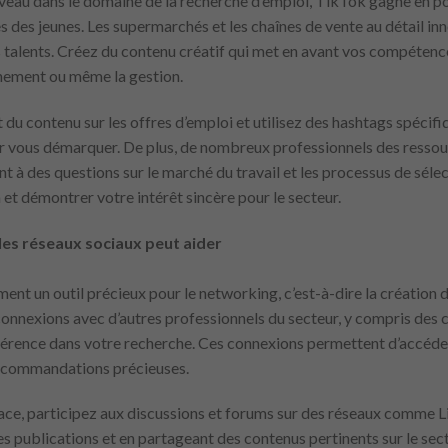
uveau dans le domaine de la recherche d’emploi, TikTok gagne en pop
des jeunes. Les supermarchés et les chaînes de vente au détail in
es talents. Créez du contenu créatif qui met en avant vos compétenc
nnement ou même la gestion.
 du contenu sur les offres d’emploi et utilisez des hashtags spécifi
ous démarquer. De plus, de nombreux professionnels des ressou
nt à des questions sur le marché du travail et les processus de sélect
on et démontrer votre intérêt sincère pour le secteur.
es réseaux sociaux peut aider
ent un outil précieux pour le networking, c’est-à-dire la création 
connexions avec d’autres professionnels du secteur, y compris des 
fférence dans votre recherche. Ces connexions permettent d’accéder
 recommandations précieuses.
cace, participez aux discussions et forums sur des réseaux comme
s publications et en partageant des contenus pertinents sur le se