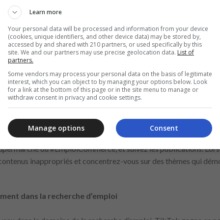
Learn more
Your personal data will be processed and information from your device
(cookies, unique identifiers, and other device data) may be stored by,
accessed by and shared with 210 partners, or used specifically by this
publiés par les entreprises, notamment dans les Stories, où des off
site. We and our partners may use precise geolocation data.
List of
partners.
nt souvent annoncés.
Some vendors may process your personal data on the basis of legitimate
interest, which you can object to by managing your options below. Look
xes :
for a link at the bottom of this page or in the site menu to manage or
withdraw consent in privacy and cookie settings.
 en Supermarché : Comment maintenir précision et organisat
table : développez votre carrière, découvrez les fonctions e
Manage options
Consent
tags peut aider à trouver des opportunités spécifiques. Recherchez
permarché ou #EmploiCommerce, et suivez les publications. Lors
s contenus inappropriés et concentrez-vous sur des thèmes qui démo
ement dans la recherche d’emploi