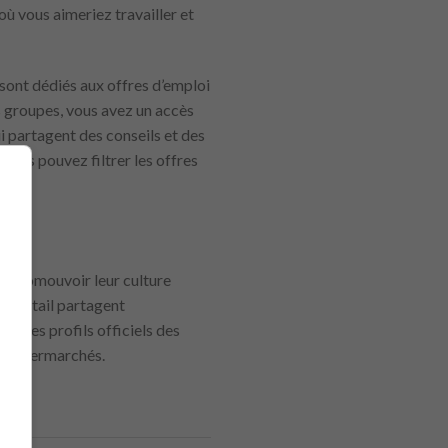
où vous aimeriez travailler et
sont dédiés aux offres d’emploi
s groupes, vous avez un accès
i partagent des conseils et des
vous pouvez filtrer les offres
ion.
our promouvoir leur culture
au détail partagent
re les profils officiels des
es supermarchés.