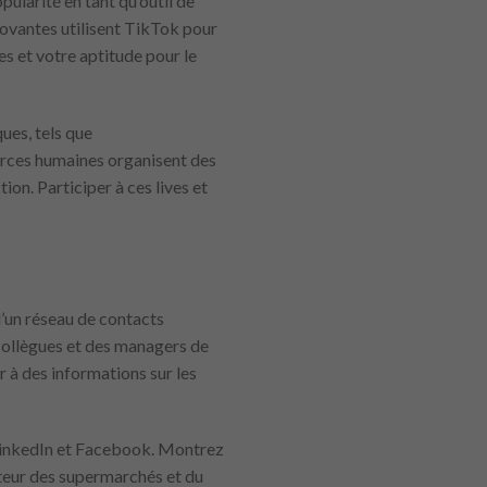
ularité en tant qu’outil de
novantes utilisent TikTok pour
es et votre aptitude pour le
ques, tels que
rces humaines organisent des
ion. Participer à ces lives et
d’un réseau de contacts
collègues et des managers de
 à des informations sur les
 LinkedIn et Facebook. Montrez
cteur des supermarchés et du