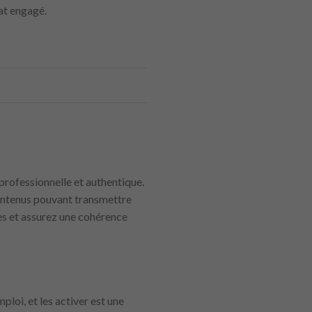
at engagé.
e professionnelle et authentique.
 contenus pouvant transmettre
es et assurez une cohérence
loi, et les activer est une