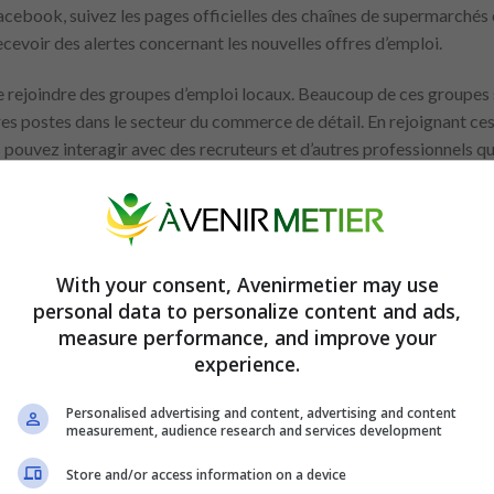
 Facebook, suivez les pages officielles des chaînes de supermarchés 
ecevoir des alertes concernant les nouvelles offres d’emploi.
de rejoindre des groupes d’emploi locaux. Beaucoup de ces groupes 
res postes dans le secteur du commerce de détail. En rejoignant ce
 pouvez interagir avec des recruteurs et d’autres professionnels qu
acebook Jobs propose un outil de recherche d’emploi spécifique, où 
gmentant ainsi vos chances de trouver quelque chose dans votre rég
ure d’entreprise
With your consent, Avenirmetier may use
personal data to personalize content and ads,
rès visuel, mais il est aussi largement utilisé par les entreprises p
measure performance, and improve your
fres d’emploi. Les supermarchés et autres grandes chaînes de vente 
experience.
eurs valeurs, leur environnement de travail et les opportunités. Suiv
ent moyen de se tenir informé et de mieux comprendre la culture d
Personalised advertising and content, advertising and content
measurement, audience research and services development
Store and/or access information on a device
Annonce