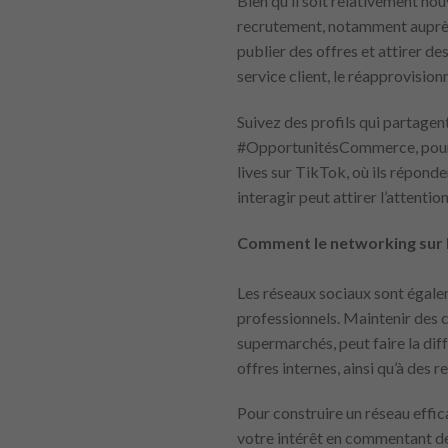
Bien qu’il soit relativement no
recrutement, notamment auprès 
publier des offres et attirer d
service client, le réapprovisio
Suivez des profils qui partagent
#OpportunitésCommerce, pour v
lives sur TikTok, où ils réponde
interagir peut attirer l’attenti
Comment le networking sur l
Les réseaux sociaux sont égalem
professionnels. Maintenir des 
supermarchés, peut faire la di
offres internes, ainsi qu’à des
Pour construire un réseau effi
votre intérêt en commentant de