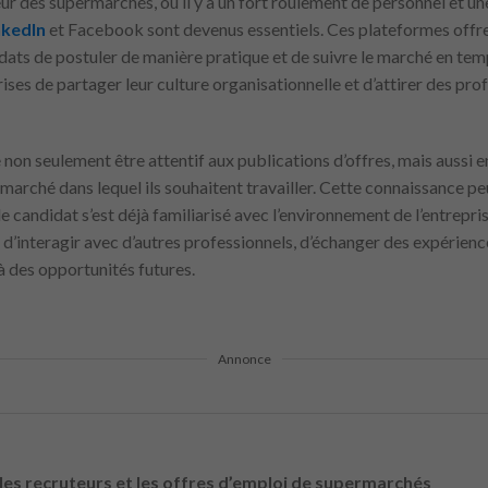
teur des supermarchés, où il y a un fort roulement de personnel et
nkedIn
et Facebook sont devenus essentiels. Ces plateformes offre
ats de postuler de manière pratique et de suivre le marché en temps
ses de partager leur culture organisationnelle et d’attirer des prof
e non seulement être attentif aux publications d’offres, mais aussi 
arché dans lequel ils souhaitent travailler. Cette connaissance peut
le candidat s’est déjà familiarisé avec l’environnement de l’entrepr
le d’interagir avec d’autres professionnels, d’échanger des expérienc
 à des opportunités futures.
Annonce
 les recruteurs et les offres d’emploi de supermarchés