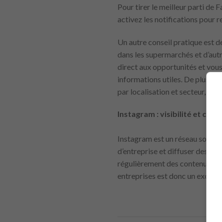
Pour tirer le meilleur parti de
activez les notifications pour r
Un autre conseil pratique est 
dans les supermarchés et d’aut
direct aux opportunités et vous
informations utiles. De plus, F
par localisation et secteur, au
Instagram : visibilité et cult
Instagram est un réseau social t
d’entreprise et diffuser des of
régulièrement des contenus sur l
entreprises est donc un excell