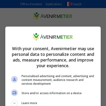
Skip
French
Offres d’emplois
Applications
▼
to
content
With your consent, Avenirmetier may use
personal data to personalize content and
ads, measure performance, and improve
your experience.
Conditions Générales
Politique Générale de Confidentialité
Personalised advertising and content, advertising and
Paramètres de confidentialité et de cookies
content measurement, audience research and
À Propos de l'Entreprise
services development
ALPHAZEN TECHNOLOGIES LIMITED
Store and/or access information on a device
Email:
networknewsinc@gmail.com
Learn more