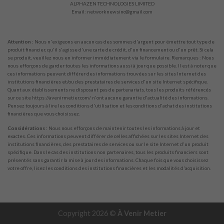
ALPHAZEN TECHNOLOGIES LIMITED
Email:
networknewsinc@gmail.com
Attention :
Nous n'exigeons en aucun cas des sommes d'argent pour émettre tout type de
produit financier, qu'il s'agisse d'une carte de crédit, d'un financement ou d'un prêt. Si cela
se produit, veuillez nous en informer immédiatement via le formulaire. Remarques : Nous
nous efforçons de garder toutes les informations aussi à jour que possible. Il est à noter que
ces informations peuvent différer des informations trouvées sur les sites Internet des
institutions financières et/ou des prestataires de services d'un site Internet spécifique.
Quant aux établissements ne disposant pas de partenariats, tous les produits référencés
sur ce site https://avenirmetier.com/ n'ont aucune garantie d'actualité des informations.
Pensez toujours à lire les conditions d'utilisation et les conditions d'achat des institutions
financières que vous choisissez.
Considérations :
Nous nous efforçons de maintenir toutes les informations à jour et
exactes. Ces informations peuvent différer de celles affichées sur les sites Internet des
institutions financières, des prestataires de services ou sur le site Internet d'un produit
spécifique. Dans le cas des institutions non partenaires, tous les produits financiers sont
présentés sans garantir la mise à jour des informations. Chaque fois que vous choisissez
votre offre, lisez les conditions des institutions financières et les modalités d'acquisition.
Copyright 2026 ©
À Venir Metier