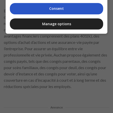
Consent
En plus du salaire, Auchan offre un ensemble complet
d’avantages conçu pour promouvoir le bien-être physique,
mental et
financier
de ses employés. Les avantages de santé
Manage options
comprennent la couverture médicale, visuelle et dentaire. Les
avantages financiers comprennent des plans 401(k), des
options d’achat d’actions et une assurance-vie payée par
l’entreprise. Pour assurer un équilibre entre vie
professionnelle et vie privée, Auchan propose également des
congés payés, tels que des congés parentaux, des congés
pour soins familiaux, des congés pour deuil, des congés pour
devoir d’instance et des congés pour voter, ainsi qu’une
couverture en cas d’incapacité à court et à long terme et des
réductions spéciales pour les employés.
Annonce