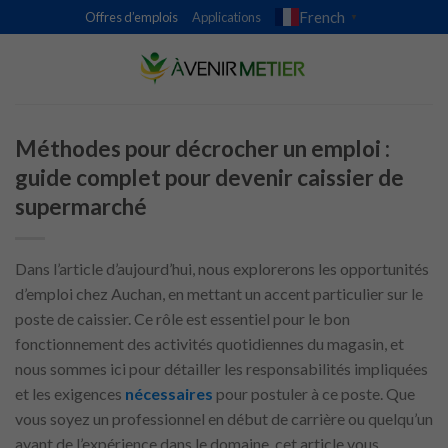
Skip
French
Offres d’emplois
Applications
▼
to
content
Méthodes pour décrocher un emploi :
guide complet pour devenir caissier de
supermarché
Dans l’article d’aujourd’hui, nous explorerons les opportunités
d’emploi chez Auchan, en mettant un accent particulier sur le
poste de caissier. Ce rôle est essentiel pour le bon
fonctionnement des activités quotidiennes du magasin, et
nous sommes ici pour détailler les responsabilités impliquées
et les exigences
nécessaires
pour postuler à ce poste. Que
vous soyez un professionnel en début de carrière ou quelqu’un
ayant de l’expérience dans le domaine, cet article vous