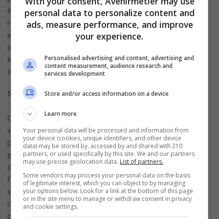
With your consent, Avenirmetier may use
être et la croissance de ses employés. Avec des unités
personal data to personalize content and
réparties dans plusieurs pays, l’engagement de l’entreprise
ads, measure performance, and improve
envers la diversité et l’inclusion se reflète dans ses pratiques
your experience.
quotidiennes et dans la manière dont elle s’efforce d’intégrer
Personalised advertising and content, advertising and
les valeurs de respect et d’égalité dans l’ensemble de ses
content measurement, audience research and
opérations.
services development
Salaire compétitif et avantages offerts par Auchan
Store and/or access information on a device
Learn more
Chez Auchan, les employés au poste de caissier reçoivent un
salaire horaire compétitif, variant de 14,00 $ à 26,00 $. En
Your personal data will be processed and information from
your device (cookies, unique identifiers, and other device
plus du salaire de base, les employés ont la possibilité de
data) may be stored by, accessed by and shared with 210
partners, or used specifically by this site. We and our partners
gagner une rémunération supplémentaire grâce à des primes
may use precise geolocation data.
List of partners.
de
performance
, qui peuvent varier de 0,35 $ à 3,00 $ de
Some vendors may process your personal data on the basis
l’heure, selon leur performance et les circonstances
of legitimate interest, which you can object to by managing
spécifiques. Cela constitue une excellente opportunité pour
your options below. Look for a link at the bottom of this page
or in the site menu to manage or withdraw consent in privacy
ceux qui excellent dans leurs rôles d’augmenter
and cookie settings.
considérablement leurs revenus.