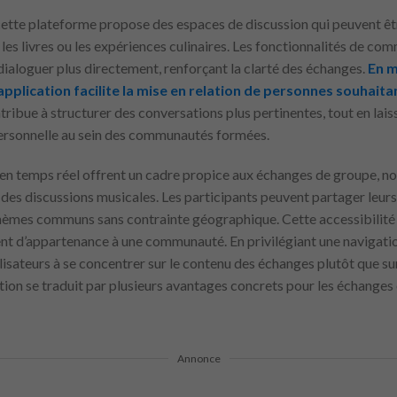
ette plateforme propose des espaces de discussion qui peuvent êtr
es livres ou les expériences culinaires. Les fonctionnalités de co
dialoguer plus directement, renforçant la clarté des échanges.
En m
’application facilite la mise en relation de personnes souhait
ribue à structurer des conversations plus pertinentes, tout en lais
personnelle au sein des communautés formées.
en temps réel offrent un cadre propice aux échanges de groupe, n
des discussions musicales. Les participants peuvent partager leurs
hèmes communs sans contrainte géographique. Cette accessibilité 
ment d’appartenance à une communauté. En privilégiant une navigati
tilisateurs à se concentrer sur le contenu des échanges plutôt que s
tion se traduit par plusieurs avantages concrets pour les échanges
Annonce