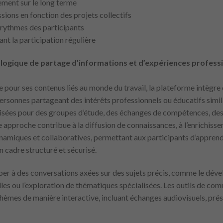
gement sur le long terme
ssions en fonction des projets collectifs
 rythmes des participants
tant la participation régulière
 logique de partage d’informations et d’expériences profess
 pour ses contenus liés au monde du travail, la plateforme intègre
ersonnes partageant des intérêts professionnels ou éducatifs simil
ilisées pour des groupes d’étude, des échanges de compétences, de
e approche contribue à la diffusion de connaissances, à l’enrichisse
miques et collaboratives, permettant aux participants d’apprendre
 cadre structuré et sécurisé.
ciper à des conversations axées sur des sujets précis, comme le d
lles ou l’exploration de thématiques spécialisées. Les outils de c
hèmes de manière interactive, incluant échanges audiovisuels, prés