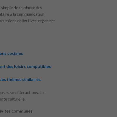
s simple de rejoindre des
ntaire à la communication
iscussions collectives, organiser
ons sociales
nt des loisirs compatibles
des thèmes similaires
s et ses interactions. Les
rte culturelle.
ctivités communes