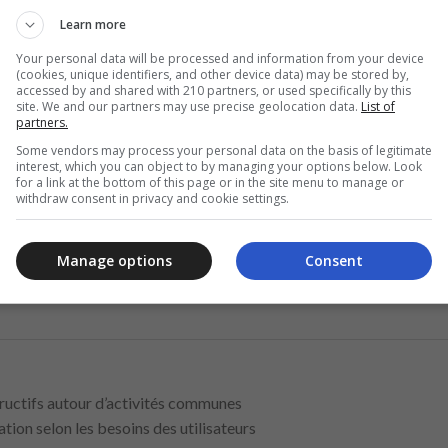
pant peut contribuer de manière significative selon ses connaissa
Learn more
age ainsi des interactions structurées et cohérentes, adaptées à d
Your personal data will be processed and information from your device
favorisant un climat d’échange respectueux, clair et accessible à diff
(cookies, unique identifiers, and other device data) may be stored by,
accessed by and shared with 210 partners, or used specifically by this
es sessions de discussion, des présentations ou des échanges de sa
site. We and our partners may use precise geolocation data.
List of
partners.
implifie la coordination et permet une participation active, même 
Some vendors may process your personal data on the basis of legitimate
icient particulièrement de cette approche, qui facilite le partage 
interest, which you can object to by managing your options below. Look
claire et directe, la plateforme renforce la cohésion des groupes
for a link at the bottom of this page or in the site menu to manage or
withdraw consent in privacy and cookie settings.
ces concrets au fonctionnement des communautés:
Manage options
Consent
Annonce
ructifs autour d’activités communes
on selon les besoins des utilisateurs