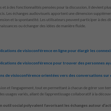
s et à des fonctionnalités pensées pour la discussion, il devient plu
récis. Les échanges audiovisuels apportent une dimension suppléme
ension et la spontanéité. Les utilisateurs peuvent participer à des d
naissances ou échanger des idées de manière fluide.
ications de visioconférence en ligne pour élargir les connexi
lications de visioconférence pour trouver des personnes aya
ns de visioconférence orientées vers des conversations sur 
sion et l’engagement, tout en permettant à chacun de gérer son temp
es usages variés, allant de l’apprentissage collaboratif à la découve
 outil social polyvalent favorisant les échanges autour d’a