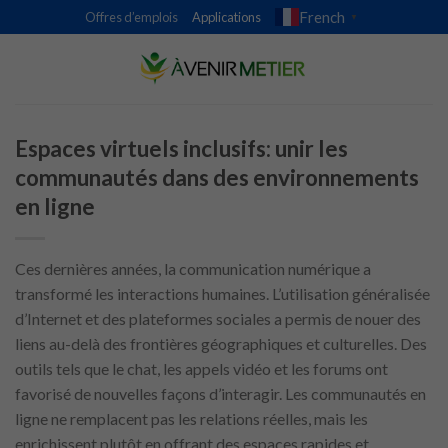
Skip
French
Offres d’emplois
Applications
▼
to
content
Espaces virtuels inclusifs: unir les
communautés dans des environnements
en ligne
Ces dernières années, la communication numérique a
transformé les interactions humaines. L’utilisation généralisée
d’Internet et des plateformes sociales a permis de nouer des
liens au-delà des frontières géographiques et culturelles. Des
outils tels que le chat, les appels vidéo et les forums ont
favorisé de nouvelles façons d’interagir. Les communautés en
ligne ne remplacent pas les relations réelles, mais les
enrichissent plutôt en offrant des espaces rapides et