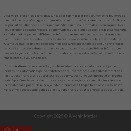
Attention :
Nous n'exigeons en aucun cas des sommes d'argent pour émettre tout type de
produit financier, qu'il s'agisse d'une carte de crédit, d'un financement ou d'un prêt. Si cela
se produit, veuillez nous en informer immédiatement via le formulaire. Remarques : Nous
nous efforçons de garder toutes les informations aussi à jour que possible. Il est à noter que
ces informations peuvent différer des informations trouvées sur les sites Internet des
institutions financières et/ou des prestataires de services d'un site Internet spécifique.
Quant aux établissements ne disposant pas de partenariats, tous les produits référencés
sur ce site https://avenirmetier.com/ n'ont aucune garantie d'actualité des informations.
Pensez toujours à lire les conditions d'utilisation et les conditions d'achat des institutions
financières que vous choisissez.
Considérations :
Nous nous efforçons de maintenir toutes les informations à jour et
exactes. Ces informations peuvent différer de celles affichées sur les sites Internet des
institutions financières, des prestataires de services ou sur le site Internet d'un produit
spécifique. Dans le cas des institutions non partenaires, tous les produits financiers sont
présentés sans garantir la mise à jour des informations. Chaque fois que vous choisissez
votre offre, lisez les conditions des institutions financières et les modalités d'acquisition.
Copyright 2026 ©
À Venir Metier
1