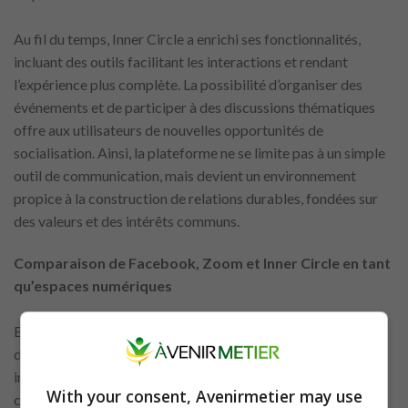
Au fil du temps, Inner Circle a enrichi ses fonctionnalités,
incluant des outils facilitant les interactions et rendant
l’expérience plus complète. La possibilité d’organiser des
événements et de participer à des discussions thématiques
offre aux utilisateurs de nouvelles opportunités de
socialisation. Ainsi, la plateforme ne se limite pas à un simple
outil de communication, mais devient un environnement
propice à la construction de relations durables, fondées sur
des valeurs et des intérêts communs.
Comparaison de Facebook, Zoom et Inner Circle en tant
qu’espaces numériques
Bien que Facebook, Zoom et Inner Circle aient des objectifs
différents, ils partagent la capacité de faciliter les
interactions numériques. Facebook se concentre sur la
With your consent, Avenirmetier may use
création de communautés larges et diversifiées, Zoom