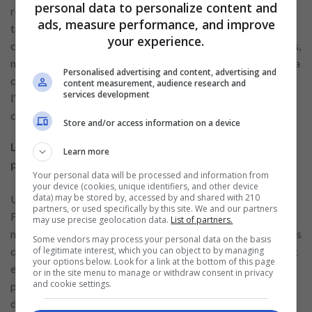
personal data to personalize content and
renforce les collaborations professionnelles et personnelles,
ads, measure performance, and improve
tandis qu’Inner Circle favorise les connexions sélectives et
your experience.
ciblées. Chaque plateforme répond à des besoins spécifiques,
mais toutes contribuent à combler les distances et à rendre la
Personalised advertising and content, advertising and
communication plus accessible, démontrant ainsi
content measurement, audience research and
services development
l’importance des espaces en ligne dans le monde
contemporain.
Store and/or access information on a device
L’inclusivité, un élément commun à toutes les
Learn more
plateformes.
Your personal data will be processed and information from
your device (cookies, unique identifiers, and other device
data) may be stored by, accessed by and shared with 210
Un aspect commun à ces plateformes est l’inclusivité.
partners, or used specifically by this site. We and our partners
Facebook, avec son vaste réseau, offre un espace pour une
may use precise geolocation data.
List of partners.
multitude de voix. Zoom garantit la participation aux réunions
Some vendors may process your personal data on the basis
of legitimate interest, which you can object to by managing
quelle que soit la localisation géographique. Inner Circle, tout
your options below. Look for a link at the bottom of this page
en adoptant une approche sélective, permet aux personnes
or in the site menu to manage or withdraw consent in privacy
and cookie settings.
partageant des intérêts communs de trouver un terrain
d’entente. En ce sens, l’inclusivité ne signifie pas