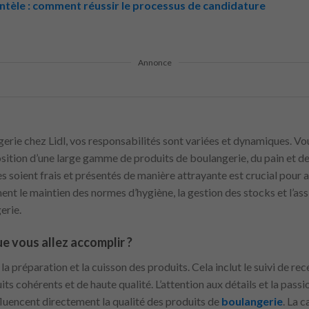
entèle : comment réussir le processus de candidature
Annonce
erie chez Lidl, vos responsabilités sont variées et dynamiques. Vo
position d’une large gamme de produits de boulangerie, du pain et d
es soient frais et présentés de manière attrayante est crucial pour 
ment le maintien des normes d’hygiène, la gestion des stocks et l’ass
erie.
e vous allez accomplir ?
 la préparation et la cuisson des produits. Cela inclut le suivi de re
ts cohérents et de haute qualité. L’attention aux détails et la pass
nfluencent directement la qualité des produits de
boulangerie
. La 