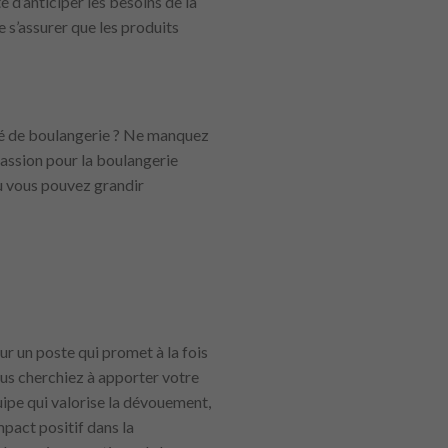
d’anticiper les besoins de la
 s’assurer que les produits
oyé de boulangerie ? Ne manquez
assion pour la boulangerie
 où vous pouvez grandir
ur un poste qui promet à la fois
us cherchiez à apporter votre
uipe qui valorise la dévouement,
impact positif dans la