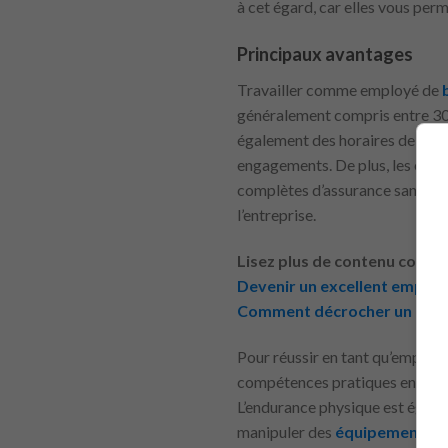
à cet égard, car elles vous per
Principaux avantages
Travailler comme employé de
généralement compris entre 30 
également des horaires de trava
engagements. De plus, les empl
complètes d’assurance santé et
l’entreprise.
Lisez plus de contenu connex
Devenir un excellent employ
Comment décrocher un poste
Pour réussir en tant qu’employ
compétences pratiques en boula
L’endurance physique est égale
manipuler des
équipements
e