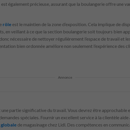
 est également précieuse, assurant que la boulangerie offre une va
re
rôle
est le maintien de la zone d’exposition. Cela implique de dis
nts, en veillant à ce que la section boulangerie soit toujours bien a
t donc nécessaire de nettoyer régulièrement l’espace de travail et 
entation bien ordonnée améliore non seulement l’expérience des cli
Annonce
st une partie significative du travail. Vous devrez être approchable e
demandes spéciales. Fournir un excellent service à la clientèle aide 
e
globale
de magasinage chez Lidl. Des compétences en communicat