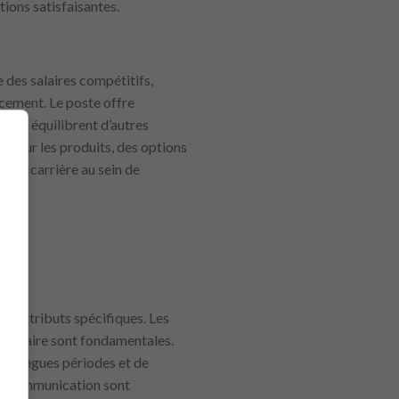
tions satisfaisantes.
 des salaires compétitifs,
acement. Le poste offre
x qui équilibrent d’autres
s sur les produits, des options
 de carrière au sein de
?
d’attributs spécifiques. Les
mentaire sont fondamentales.
de longues périodes et de
en communication sont