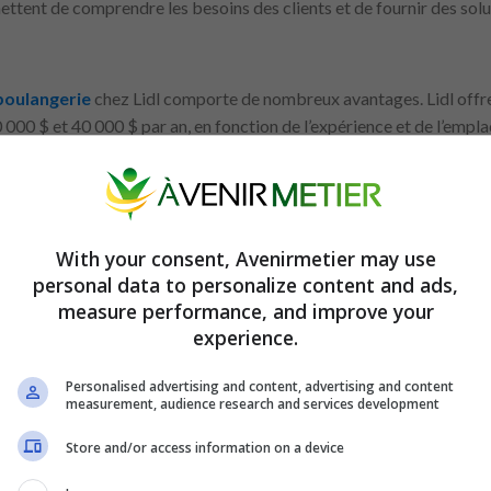
mettent de comprendre les besoins des clients et de fournir des solu
boulangerie
chez Lidl comporte de nombreux avantages. Lidl offre
000 $ et 40 000 $ par an, en fonction de l’expérience et de l’empl
il flexibles, ce qui peut être particulièrement avantageux pour ceu
oyés bénéficient d’une gamme d’avantages, y compris des réduction
 des opportunités de développement professionnel et d’avancement
With your consent, Avenirmetier may use
personal data to personalize content and ads,
e :
measure performance, and improve your
é de boulangerie dans les supermarchés
experience.
 de préposé à la boulangerie dans votre supermarché local 
Personalised advertising and content, advertising and content
é de boulangerie, vous avez besoin d’un mélange de compétences et 
measurement, audience research and services development
ngerie et une solide compréhension des pratiques de sécurité ali
ment importante, car le travail implique de rester debout pendant 
Store and/or access information on a device
t des fournitures de boulangerie lourds. De bonnes compétences 