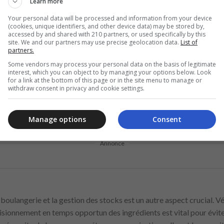
Learn more
les clients et travailler efficacement au sein d’une équipe. Enfin, êt
ité des produits de boulangerie.
Your personal data will be processed and information from your device
(cookies, unique identifiers, and other device data) may be stored by,
accessed by and shared with 210 partners, or used specifically by this
rôle
implique plus que des compétences techniques. Une attitude p
site. We and our partners may use precise geolocation data.
List of
partners.
nt de boulangerie animé. Rester à jour sur les tendances de la bou
éliorer vos techniques et votre efficacité est important. Établir d
Some vendors may process your personal data on the basis of legitimate
interest, which you can object to by managing your options below. Look
alement améliorer significativement la satisfaction au travail et le
for a link at the bottom of this page or in the site menu to manage or
withdraw consent in privacy and cookie settings.
ent à maintenir les normes élevées de Lidl, mais garantit égalemen
Manage options
Consent
Annonce
 boulangerie et la gestion des stocks est un autre aspect crucial. V
isionnement en temps opportun des ingrédients est vital pour évite