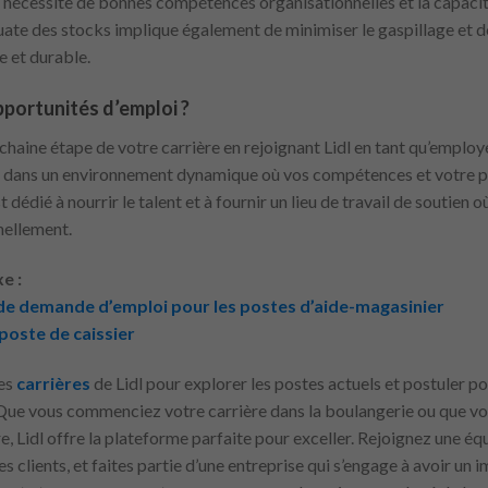
nécessite de bonnes compétences organisationnelles et la capacité 
ate des stocks implique également de minimiser le gaspillage et de
e et durable.
portunités d’emploi ?
ochaine étape de votre carrière en rejoignant Lidl en tant qu’empl
er dans un environnement dynamique où vos compétences et votre p
t dédié à nourrir le talent et à fournir un lieu de travail de soutien
nellement.
e :
de demande d’emploi pour les postes d’aide-magasinier
poste de caissier
des
carrières
de Lidl pour explorer les postes actuels et postuler po
Que vous commenciez votre carrière dans la boulangerie ou que vo
, Lidl offre la plateforme parfaite pour exceller. Rejoignez une éq
des clients, et faites partie d’une entreprise qui s’engage à avoir un 