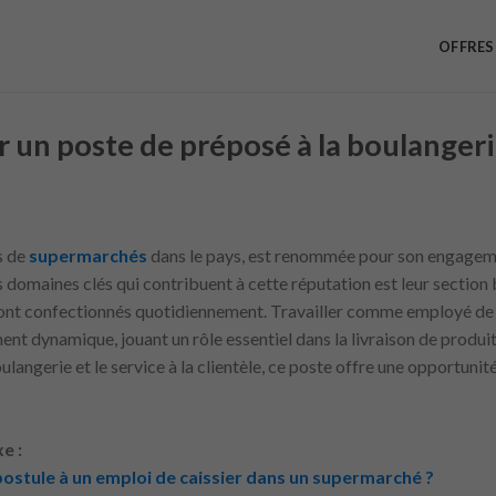
OFFRES
un poste de préposé à la boulangeri
s de
supermarchés
dans le pays, est renommée pour son engagemen
es domaines clés qui contribuent à cette réputation est leur section
 sont confectionnés quotidiennement. Travailler comme employé de b
nt dynamique, jouant un rôle essentiel dans la livraison de produits
ulangerie et le service à la clientèle, ce poste offre une opportunit
e :
postule à un emploi de caissier dans un supermarché ?