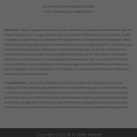
ALPHAZEN TECHNOLOGIES LIMITED
Email:
networknewsinc@gmail.com
Attention :
Nous n'exigeons en aucun cas des sommes d'argent pour émettre tout type de
produit financier, qu'il s'agisse d'une carte de crédit, d'un financement ou d'un prêt. Si cela
se produit, veuillez nous en informer immédiatement via le formulaire. Remarques : Nous
nous efforçons de garder toutes les informations aussi à jour que possible. Il est à noter que
ces informations peuvent différer des informations trouvées sur les sites Internet des
institutions financières et/ou des prestataires de services d'un site Internet spécifique.
Quant aux établissements ne disposant pas de partenariats, tous les produits référencés
sur ce site https://avenirmetier.com/ n'ont aucune garantie d'actualité des informations.
Pensez toujours à lire les conditions d'utilisation et les conditions d'achat des institutions
financières que vous choisissez.
Considérations :
Nous nous efforçons de maintenir toutes les informations à jour et
exactes. Ces informations peuvent différer de celles affichées sur les sites Internet des
institutions financières, des prestataires de services ou sur le site Internet d'un produit
spécifique. Dans le cas des institutions non partenaires, tous les produits financiers sont
présentés sans garantir la mise à jour des informations. Chaque fois que vous choisissez
votre offre, lisez les conditions des institutions financières et les modalités d'acquisition.
Copyright 2026 ©
À Venir Metier