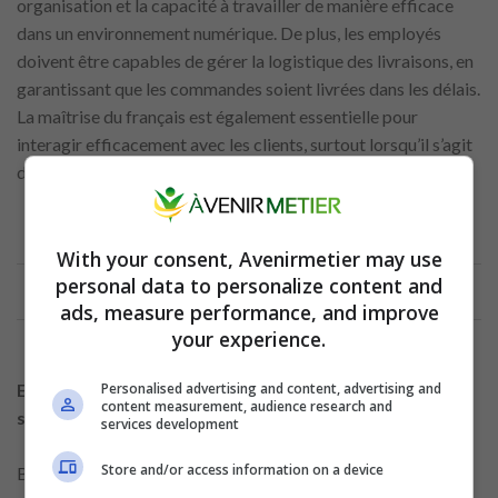
organisation et la capacité à travailler de manière efficace
dans un environnement numérique. De plus, les employés
doivent être capables de gérer la logistique des livraisons, en
garantissant que les commandes soient livrées dans les délais.
La maîtrise du français est également essentielle pour
interagir efficacement avec les clients, surtout lorsqu’il s’agit
de traiter d’éventuels problèmes liés aux commandes.
With your consent, Avenirmetier may use
Annonce
personal data to personalize content and
ads, measure performance, and improve
your experience.
Personalised advertising and content, advertising and
Exigences générales pour travailler dans les
content measurement, audience research and
supermarchés en France
services development
Store and/or access information on a device
Bien que les fonctions et les responsabilités varient d’un