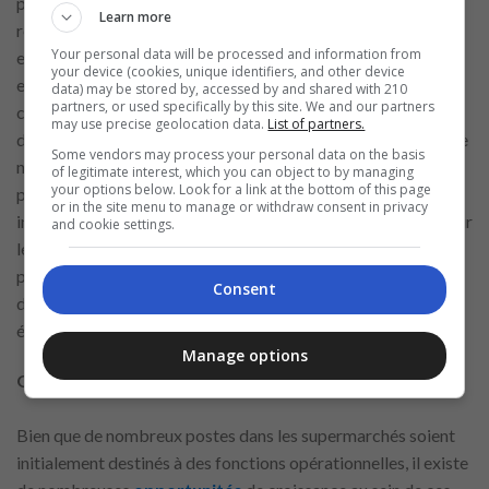
poste à l’autre, certaines exigences générales doivent être
Learn more
remplies par les candidats aux postes dans les supermarchés
Your personal data will be processed and information from
en France. Premièrement, la maîtrise de la langue française
your device (cookies, unique identifiers, and other device
est essentielle, car la communication avec l’équipe et les
data) may be stored by, accessed by and shared with 210
partners, or used specifically by this site. We and our partners
clients sera constante. En outre, l’expérience antérieure dans
may use precise geolocation data.
List of partners.
des fonctions similaires peut être un atout important, mais de
Some vendors may process your personal data on the basis
nombreuses chaînes de supermarchés offrent une formation
of legitimate interest, which you can object to by managing
your options below. Look for a link at the bottom of this page
pour les postes plus opérationnels. Les compétences
or in the site menu to manage or withdraw consent in privacy
interpersonnelles sont également valorisées, notamment pour
and cookie settings.
les postes de service à la clientèle. Une attitude
professionnelle et le respect des normes de sécurité et
Consent
d’hygiène, essentielles dans le marché français, sont
également très appréciés des employeurs.
Manage options
Opportunités de carrière et de croissance
Bien que de nombreux postes dans les supermarchés soient
initialement destinés à des fonctions opérationnelles, il existe