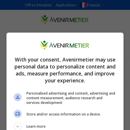
Skip
French
Offres d’emplois
Applications
▼
to
content
With your consent, Avenirmetier may use
personal data to personalize content and
ads, measure performance, and improve
your experience.
Conditions Générales
Politique Générale de Confidentialité
Personalised advertising and content, advertising and
Paramètres de confidentialité et de cookies
content measurement, audience research and
À Propos de l'Entreprise
services development
ALPHAZEN TECHNOLOGIES LIMITED
Store and/or access information on a device
Email:
networknewsinc@gmail.com
Learn more